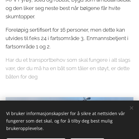
og den liker seg neste best når bølgene får hvite
skumtopper.
Foreløpig sertifisert for 16 personer, men dette kan
utvides til f.eks 24 i fartsområde 3.. Enmannsbetjent i
fartsområde 1 og 2.
Har du et transportbehov som skal fungere i alt slags
vær, der du må ha en båt som tåler en støyt, er dette
båten for deg
Vi bruker informasjonskapsler for å sikre at nettsiden vår
fungerer som det skal, og for å tilby deg best mulig
brukeropplevelse.