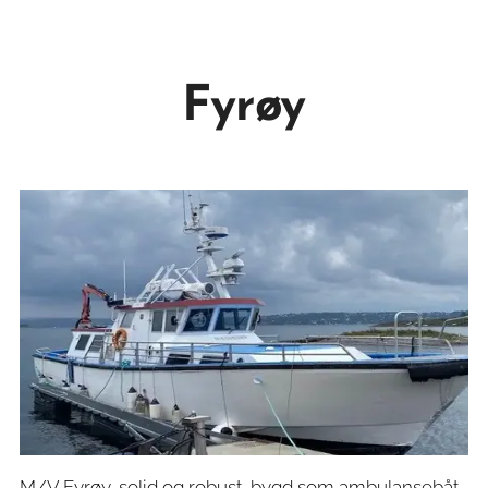
Fyrøy
M/V Fyrøy, solid og robust, bygd som ambulansebåt